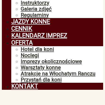
Instruktorzy
Galeria zdjęć
Regulaminy
JAZDY KONNE
CENNIK
KALENDARZ IMPREZ
OFERTA
Hotel dla koni
Noclegi
Imprezy okolicznościowe
Warsztaty konne
Atrakcje na Włochatym Ranczu
Przystań dla koni
KONTAKT